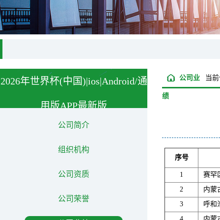
公司业
当前
2026年世界杯(中国)|ios|Android/通
绩
用版APP最新版
About us
公司简介
组织机构
序号
公司资质
1
赛罕
2
内蒙
公司荣誉
3
呼和
4
内蒙