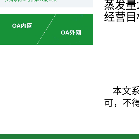
蒸发量
经营目
本文
可，不