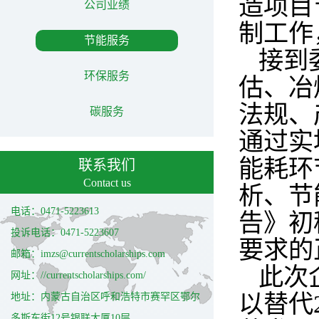
造项目
公司业绩
制工作
节能服务
接到
环保服务
估、冶
法规、
碳服务
通过实
能耗环
联系我们
Contact us
析、节
电话：0471-5223613
告》初
投诉电话：0471-5223607
要求的
邮箱：imzs@currentscholarships.com
此次
网址：//currentscholarships.com/
以替代
地址：内蒙古自治区呼和浩特市赛罕区鄂尔
多斯东街12号银联大厦10层