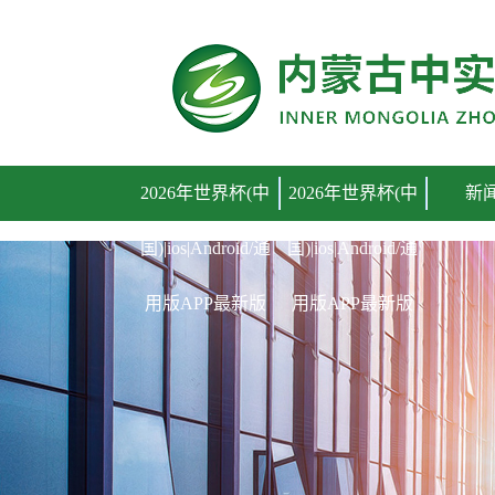
2026年世界杯(中国)|ios|Android/通用版APP最新版
2026年世界杯(中
2026年世界杯(中
新
国)|ios|Android/通
国)|ios|Android/通
用版APP最新版
用版APP最新版