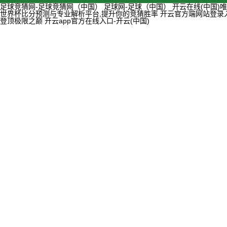
足球竞猜网-足球竞猜网（中国）
足球网-足球（中国）
开云在线(中国)
世界杯比分预测与专业解析平台,提升你的竞猜胜率
开云官方端网站登录入口-
登顶极限之巅
开云app官方在线入口-开云(中国)