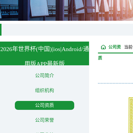
公司资
当前
2026年世界杯(中国)|ios|Android/通
质
用版APP最新版
About us
公司简介
组织机构
公司资质
公司荣誉