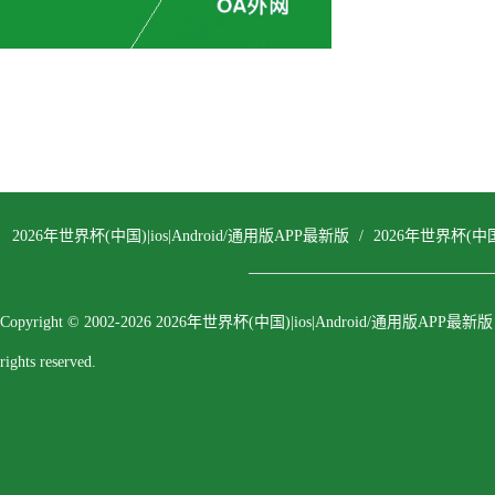
2026年世界杯(中国)|ios|Android/通用版APP最新版
/
2026年世界杯(中国
Copyright © 2002-2026 2026年世界杯(中国)|ios|Android/通用版APP最新版 
rights reserved.