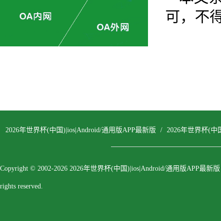
可，不
2026年世界杯(中国)|ios|Android/通用版APP最新版
/
2026年世界杯(中国
Copyright © 2002-2026 2026年世界杯(中国)|ios|Android/通用版APP最新版 
rights reserved.