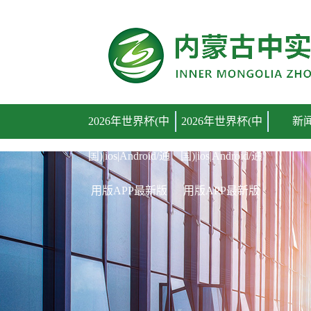
2026年世界杯(中国)|ios|Android/通用版APP最新版
2026年世界杯(中
2026年世界杯(中
新
国)|ios|Android/通
国)|ios|Android/通
用版APP最新版
用版APP最新版