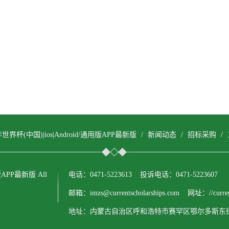
年世界杯(中国)|ios|Android/通用版APP最新版
/
新闻动态
/
招标采购
/
用版APP最新版 All
电话：0471-5223613 投诉电话：0471-5223607
邮箱：imzs@currentscholarships.com 网址：//currents
地址：内蒙古自治区呼和浩特市赛罕区鄂尔多斯东街