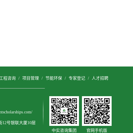
工程咨询
/
项目管理
/
节能环保
/
专家登记
/
人才招聘
cholarships.com/
12号银联大厦10层
中实咨询集团
官网手机版