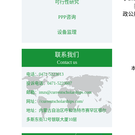
可行性研究
政公
PPP咨询
设备监理
联系我们
Contact us
电话：0471-5223613
投诉电话：0471-5223607
邮箱：imzs@currentscholarships.com
网址：//currentscholarships.com/
地址：内蒙古自治区呼和浩特市赛罕区鄂尔
多斯东街12号银联大厦10层