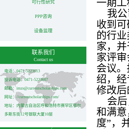
一期工
可行性研究
我公
PPP咨询
收到可
设备监理
的行业
家，并
联系我们
家评审
Contact us
会议。
电话：0471-5223613
绍，经
投诉电话：0471-5223607
修改后
邮箱：imzs@currentscholarships.com
网址：//currentscholarships.com/
会后
地址：内蒙古自治区呼和浩特市赛罕区鄂尔
和满意
多斯东街12号银联大厦10层
度”，