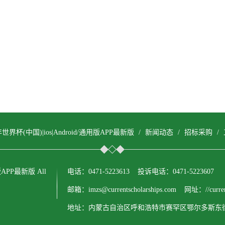
年世界杯(中国)|ios|Android/通用版APP最新版
/
新闻动态
/
招标采购
/
用版APP最新版 All
电话：0471-5223613 投诉电话：0471-5223607
邮箱：imzs@currentscholarships.com 网址：//currents
地址：内蒙古自治区呼和浩特市赛罕区鄂尔多斯东街