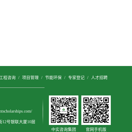
工程咨询
/
项目管理
/
节能环保
/
专家登记
/
人才招聘
cholarships.com/
12号银联大厦10层
中实咨询集团
官网手机版